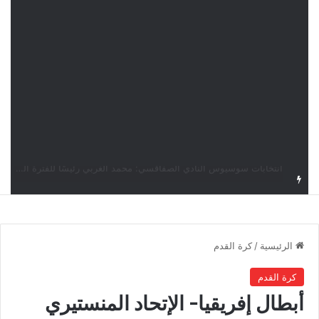
قرعة دوري أبطال إفريقيا: النادي الإفريقي في حال التأهل يواجه مازمبي أو ميدياما
الرئيسية
/
كرة القدم
كرة القدم
أبطال إفريقيا- الإتحاد المنستيري