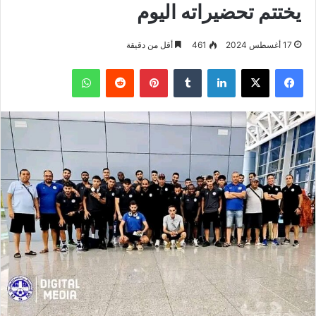
يختتم تحضيراته اليوم
17 أغسطس 2024
461
أقل من دقيقة
فيسبوك
‫X
لينكدإن
بينتيريست
واتساب