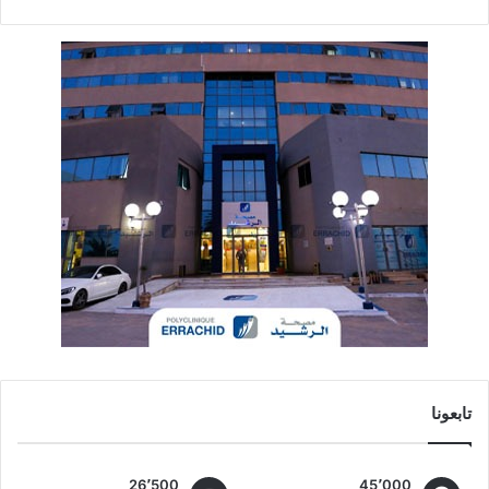
تابعونا
26٬500
45٬000