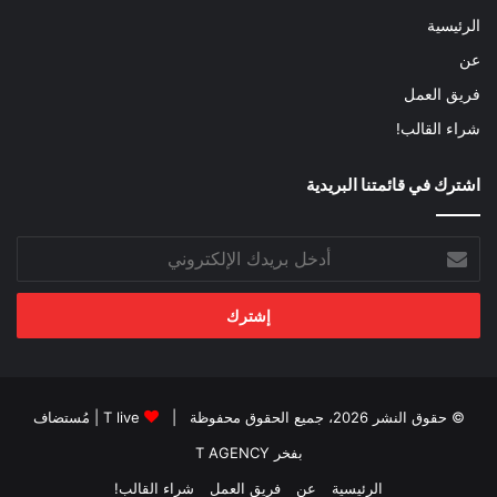
الرئيسية
عن
فريق العمل
شراء القالب!
اشترك في قائمتنا البريدية
أدخل
بريدك
الإلكتروني
© حقوق النشر 2026، جميع الحقوق محفوظة |
T live
| مُستضاف
بفخر
T AGENCY
الرئيسية
عن
فريق العمل
شراء القالب!