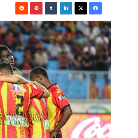
فيسبوك
‫X
لينكدإن
بينتيريست