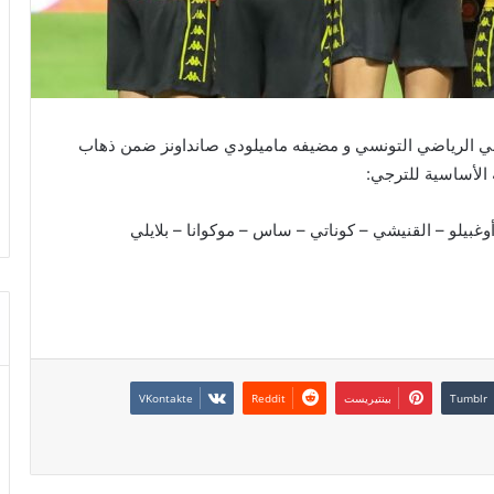
ترجي الرياضي التونسي و مضيفه ماميلودي صانداونز ضمن ذهاب
ة الأساسية للترجي:
وغبيلو – القنيشي – كوناتي – ساس – موكوانا – بلايلي
بينتيريست