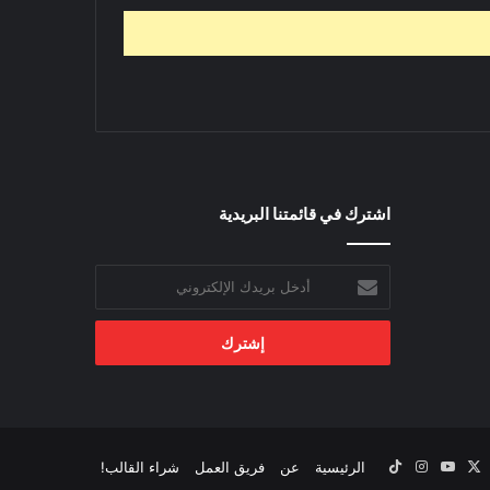
اشترك في قائمتنا البريدية
أدخل
بريدك
الإلكتروني
‫X
يسبوك
‫YouTube
انستقرام
‫TikTok
الرئيسية
عن
فريق العمل
شراء القالب!