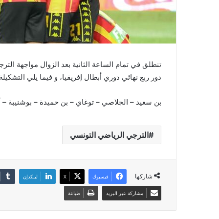
تنطلق في تمام الساعة الثانية بعد الزوال مواجهة ال
دور ربع نهائي دوري أبطال إفريقيا، و فيما يلي التشكيل
بن سعيد – الجلاصي – توغاي – بن حميدة – بوشنيبة – أ
الترجي الرياضي التونسي
شاركها
فيسبوك
‫X
لينكدإن
مشاركة عبر البريد
طباعة