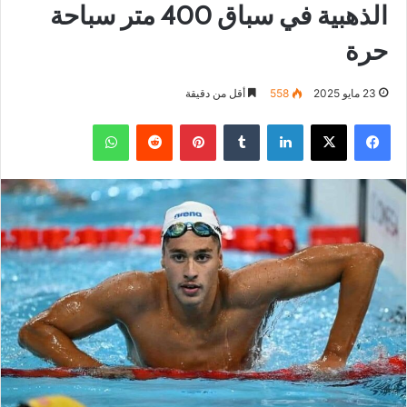
الذهبية في سباق 400 متر سباحة
حرة
23 مايو 2025
558
أقل من دقيقة
فيسبوك
‫X
لينكدإن
بينتيريست
واتساب