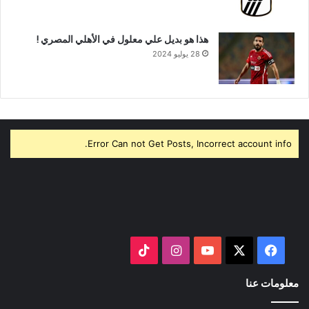
هذا هو بديل علي معلول في الأهلي المصري !
28 يوليو 2024
Error Can not Get Posts, Incorrect account info.
‫X
فيسبوك
‫YouTube
انستقرام
‫TikTok
معلومات عنا