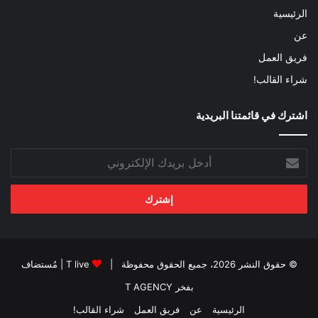
الرئيسية
عن
فريق العمل
شراء القالب!
اشترك في قائمتنا البريدية
أدخل
بريدك
الإلكتروني
© حقوق النشر 2026، جميع الحقوق محفوظة |
T live
| مُستضاف
بفخر
T AGENCY
الرئيسية
عن
فريق العمل
شراء القالب!