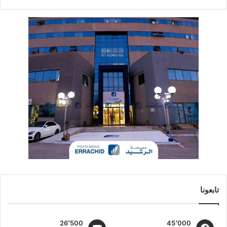
تابعونا
26٬500
45٬000