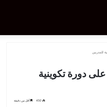
ة للمدربين
لى دورة تكوينية
450
أقل من دقيقة