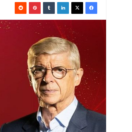
فيسبوك
‫X
لينكدإن
بينتيريست