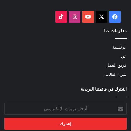
‫X
فيسبوك
‫YouTube
انستقرام
‫TikTok
معلومات عنا
الرئيسية
عن
فريق العمل
شراء القالب!
اشترك في قائمتنا البريدية
أدخل
بريدك
الإلكتروني