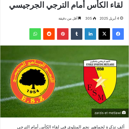
لقاء الكأس أمام الترجي الجرجيسي
4 أبريل 2025
305
أقل من دقيقة
فيسبوك
‫X
لينكدإن
بينتيريست
واتساب
zarzis et metlawi
ألف تذكرة لجماهير نجم المتلوي في لقاء الكأس أمام الترجي