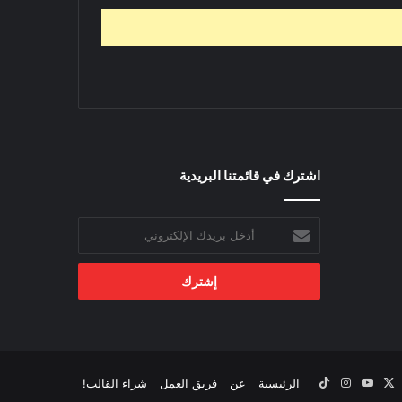
اشترك في قائمتنا البريدية
أدخل
بريدك
الإلكتروني
‫X
يسبوك
‫YouTube
انستقرام
‫TikTok
الرئيسية
عن
فريق العمل
شراء القالب!