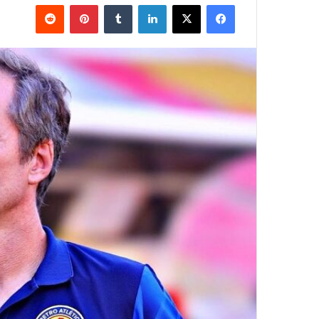
فيسبوك
‫X
لينكدإن
بينتيريست