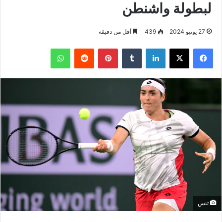
لبطولة واشنطن
27 يونيو 2024
439
أقل من دقيقة
فيسبوك
‫X
لينكدإن
بينتيريست
واتساب
تنس