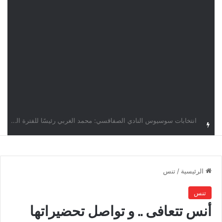
قرعة دوري أبطال إفريقيا: النادي الإفريقي في حال التأهل يواجه مازمبي أو ميدياما
الرئيسية
/
تنس
تنس
أنس تتعافى .. و تواصل تحضيراتها