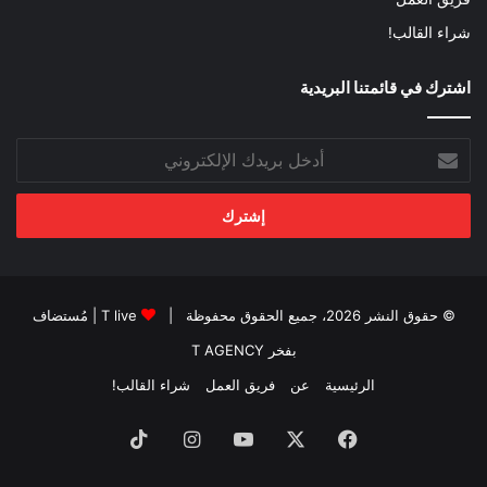
شراء القالب!
اشترك في قائمتنا البريدية
أدخل
بريدك
الإلكتروني
© حقوق النشر 2026، جميع الحقوق محفوظة |
T live
| مُستضاف
بفخر
T AGENCY
الرئيسية
عن
فريق العمل
شراء القالب!
فيسبوك
‫X
‫YouTube
انستقرام
‫TikTok