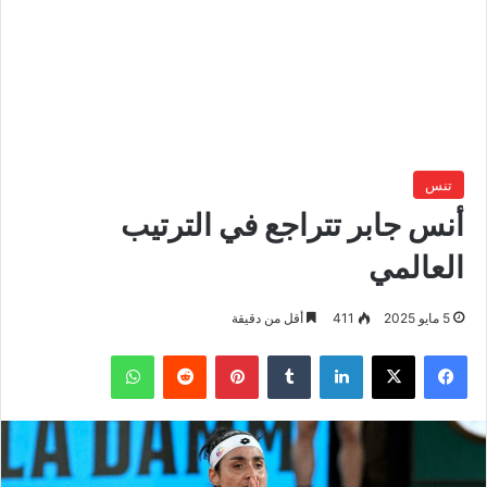
تنس
أنس جابر تتراجع في الترتيب
العالمي
5 مايو 2025
411
أقل من دقيقة
فيسبوك
‫X
لينكدإن
بينتيريست
واتساب