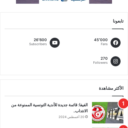
تابعونا
26٬600
45٬000
Subscribers
Fans
270
Followers
الأكثر مشاهدة
الفيفا: قائمة جديدة للأندية التونسية الممنوعة من
الانتداب..
20 أغسطس 2024