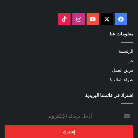
‫X
فيسبوك
‫YouTube
انستقرام
‫TikTok
معلومات عنا
الرئيسية
عن
فريق العمل
شراء القالب!
اشترك في قائمتنا البريدية
أدخل
بريدك
الإلكتروني