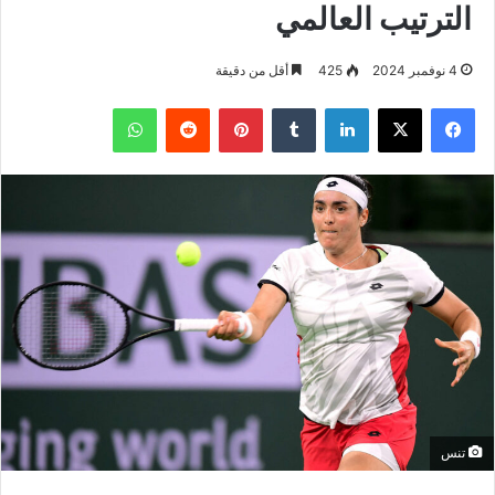
الترتيب العالمي
4 نوفمبر 2024
425
أقل من دقيقة
فيسبوك
‫X
لينكدإن
بينتيريست
واتساب
تنس