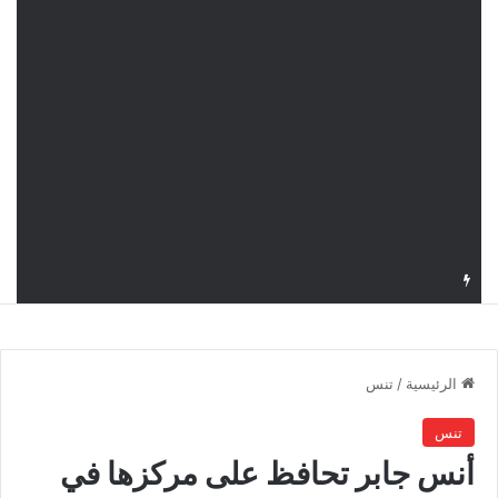
قرعة دوري أبطال إفريقيا: النادي الإفريقي في حال التأهل يواجه مازمبي أو ميدياما
الرئيسية
/
تنس
تنس
أنس جابر تحافظ على مركزها في