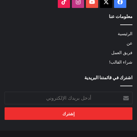
‫X
فيسبوك
‫YouTube
انستقرام
‫TikTok
معلومات عنا
الرئيسية
عن
فريق العمل
شراء القالب!
اشترك في قائمتنا البريدية
أدخل
بريدك
الإلكتروني