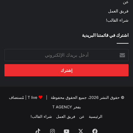
عن
فريق العمل
شراء القالب!
اشترك في قائمتنا البريدية
أدخل
بريدك
الإلكتروني
© حقوق النشر 2026، جميع الحقوق محفوظة |
T live
| مُستضاف
بفخر
T AGENCY
الرئيسية
عن
فريق العمل
شراء القالب!
فيسبوك
‫X
‫YouTube
انستقرام
‫TikTok