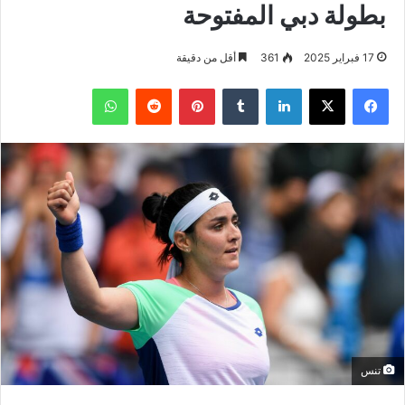
بطولة دبي المفتوحة
17 فبراير 2025
361
أقل من دقيقة
فيسبوك
‫X
لينكدإن
بينتيريست
واتساب
تنس