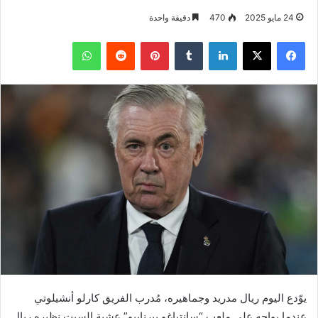
24 مايو 2025
470
دقيقة واحدة
فيسبوك
‫X
لينكدإن
بينتيريست
واتساب
يوّدع اليوم ريال مدريد وجماهيره، مُدرب الفريق كارلو أنشيلوتي
عندما يواجه على ملعب “سانتياغو بيرنابيو” عشية السبت نظيره ريال