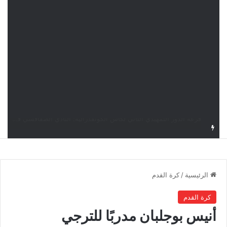
قرعة كأس الكونفدرالية: النادي الصفاقسي يواجه شوتينغ ستارز النيجيري وترجي جرجيس يصطدم بديامبارس السنغالي
الرئيسية
/
كرة القدم
كرة القدم
أنيس بوجلبان مدربًا للترجي