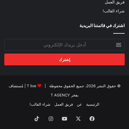
فريق العمل
شراء القالب!
اشترك في قائمتنا البريدية
أدخل
بريدك
الإلكتروني
© حقوق النشر 2026، جميع الحقوق محفوظة |
T live
| مُستضاف
بفخر
T AGENCY
الرئيسية
عن
فريق العمل
شراء القالب!
فيسبوك
‫X
‫YouTube
انستقرام
‫TikTok