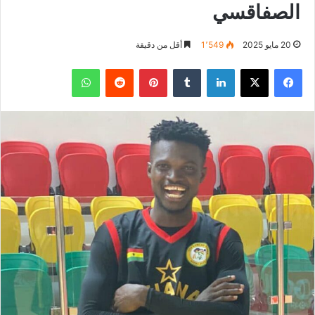
الصفاقسي
20 مايو 2025
1٬549
أقل من دقيقة
فيسبوك
‫X
لينكدإن
بينتيريست
واتساب