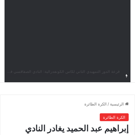
قرعة كأس الكونفدرالية: النادي الصفاقسي يواجه شوتينغ ستارز النيجيري وترجي جرجيس يصطدم بديامبارس السنغالي
الرئيسية
/
الكرة الطائرة
الكرة الطائرة
إبراهيم عبد الحميد يغادر النادي