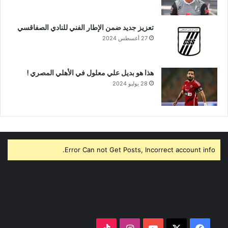
تعزيز جديد ضمن الإطار الفني للنادي الصفاقسي
27 أغسطس 2024
هذا هو بديل علي معلول في الأهلي المصري !
28 يوليو 2024
Error Can not Get Posts, Incorrect account info.
‫X
فيسبوك
‫YouTube
انستقرام
‫TikTok