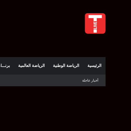
الرئيسية
الرياضة الوطنية
الرياضة العالمية
برنـــامج t
أخبار عاجلة
الملعب التونسي يتعاقد مع المهاجم البنيني فيني ف