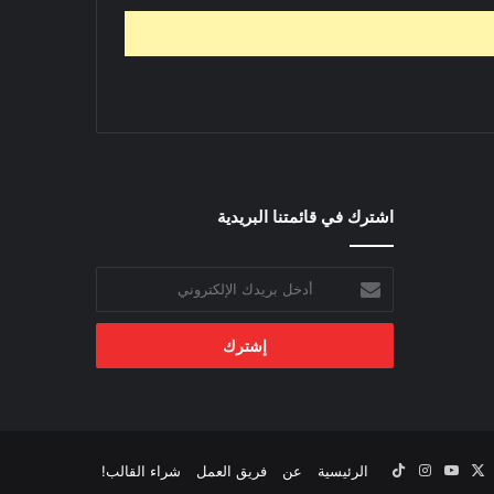
اشترك في قائمتنا البريدية
أدخل
بريدك
الإلكتروني
‫X
يسبوك
‫YouTube
انستقرام
‫TikTok
الرئيسية
عن
فريق العمل
شراء القالب!