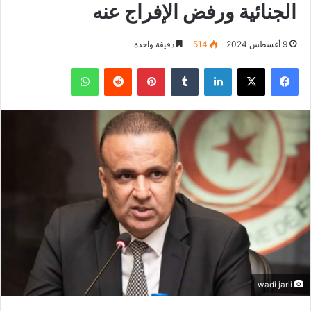
الجنائية ورفض الإفراج عنه
9 أغسطس 2024
514
دقيقة واحدة
فيسبوك
‫X
لينكدإن
بينتيريست
واتساب
wadi jarii