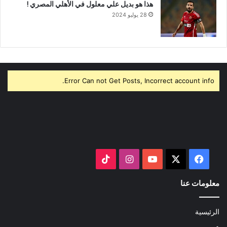
هذا هو بديل علي معلول في الأهلي المصري !
28 يوليو 2024
Error Can not Get Posts, Incorrect account info.
‫X
فيسبوك
‫YouTube
انستقرام
‫TikTok
معلومات عنا
الرئيسية