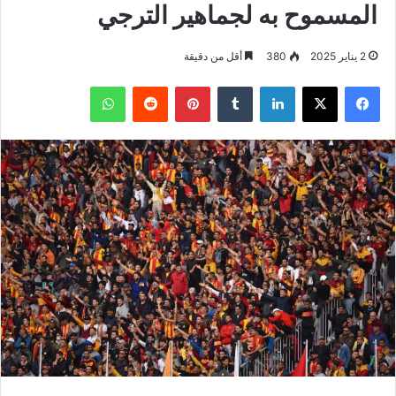
المسموح به لجماهير الترجي
2 يناير 2025
380
أقل من دقيقة
فيسبوك
‫X
لينكدإن
بينتيريست
واتساب