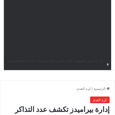
قرعة كأس الكونفدرالية: النادي الصفاقسي يواجه شوتينغ ستارز النيجيري وترجي جرجيس يصطدم بديامبارس السنغالي
الرئيسية
/
كرة القدم
كرة القدم
إدارة بيراميدز تكشف عدد التذاكر