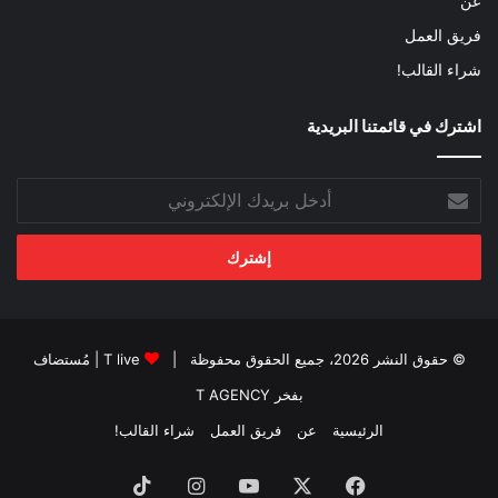
عن
فريق العمل
شراء القالب!
اشترك في قائمتنا البريدية
أدخل
بريدك
الإلكتروني
© حقوق النشر 2026، جميع الحقوق محفوظة |
T live
| مُستضاف
بفخر
T AGENCY
الرئيسية
عن
فريق العمل
شراء القالب!
فيسبوك
‫X
‫YouTube
انستقرام
‫TikTok