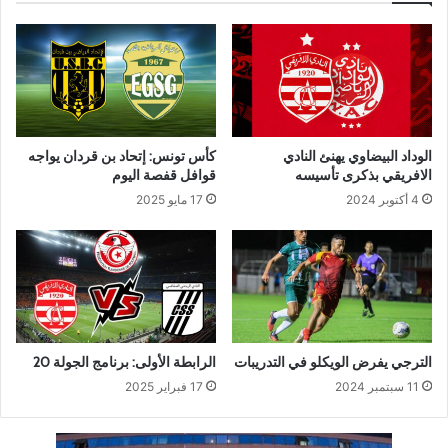
الوداد البيضاوي يهنئ النادي
كأس تونس: إتحاد بن قردان يواجه
الافريقي بذكرى تأسيسه
قوافل قفصة اليوم
4 أكتوبر 2024
17 مايو 2025
الترجي يفرض الويكلو في التدريبات
الرابطة الأولى: برنامج الجولة 20
11 سبتمبر 2024
17 فبراير 2025