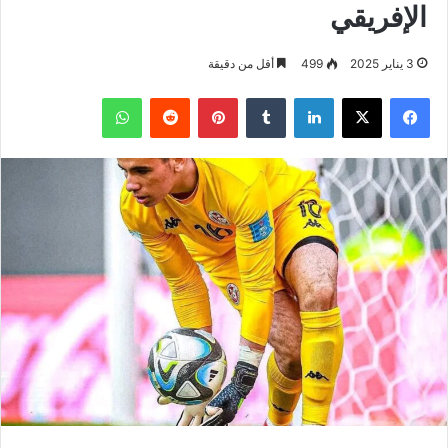
الإفريقي
3 يناير 2025
499
أقل من دقيقة
فيسبوك
‫X
لينكدإن
بينتيريست
واتساب