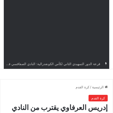
قرعة الدور التمهيدي الثاني لكأس الكونفدرالية: النادي الصفاقسي في مواجهة محتملة مع أمادو ديالو الإيفواري أو إيست إند السيراليوني
الرئيسية
/
كرة القدم
كرة القدم
إدريس العرفاوي يقترب من النادي