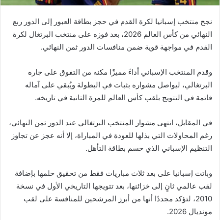
نجح منتخب إسبانيا لكرة القدم في حجز بطاقة العبور إلى الدور ربع
النهائي من كأس العالم 2026، بعد فوزه على منتخب البرتغال لكرة
القدم في مواجهة قوية ضمن منافسات الدور ثمن النهائي.
وقدم المنتخب الإسباني أداءً مميزًا مكنه من التفوق على جاره
البرتغالي، ليواصل مشواره بثبات في البطولة ويُبقي على آماله
قائمة في التتويج بلقب كأس العالم للمرة الثانية في تاريخه.
في المقابل، انتهى مشوار المنتخب البرتغالي عند الدور ثمن النهائي،
رغم المحاولات التي بذلها للعودة في المباراة، إلا أنه عجز عن تجاوز
التنظيم الإسباني الذي حسم بطاقة التأهل.
وباتت إسبانيا على بعد ثلاث مباريات فقط من تحقيق حلمها بإضافة
لقب عالمي ثانٍ إلى خزائنها، بعد تتويجها التاريخي الأول في نسخة
2010، لتؤكد مجددًا أنها من أبرز المرشحين للمنافسة على لقب
مونديال 2026.