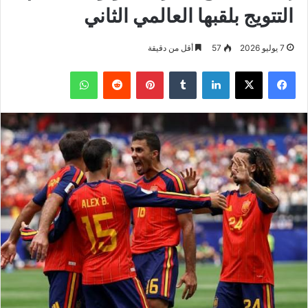
التتويج بلقبها العالمي الثاني
7 يوليو 2026
57
أقل من دقيقة
فيسبوك
‫X
لينكدإن
بينتيريست
واتساب