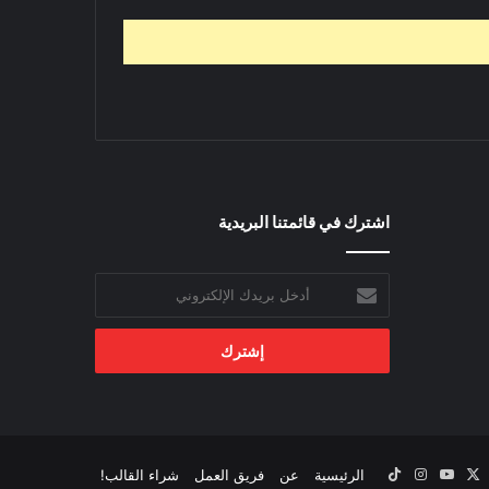
اشترك في قائمتنا البريدية
أدخل
بريدك
الإلكتروني
‫X
يسبوك
‫YouTube
انستقرام
‫TikTok
الرئيسية
عن
فريق العمل
شراء القالب!