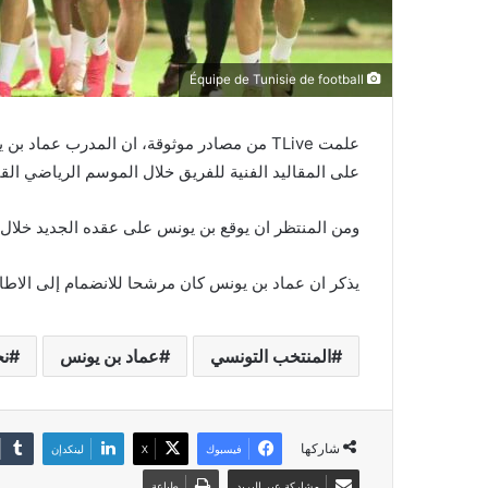
Équipe de Tunisie de football
علمت TLive من مصادر موثوقة، ان المدرب عم
على المقاليد الفنية للفريق خلال الموسم الرياضي القا
ومن المنتظر ان يوقع بن يونس على عقده الجديد خلال ال
يذكر ان عماد بن يونس كان مرشحا للانضمام إلى الاطار 
المنتخب التونسي
عماد بن يونس
نج
شاركها
فيسبوك
‫X
لينكدإن
مشاركة عبر البريد
طباعة