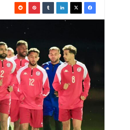
فيسبوك
‫X
لينكدإن
بينتيريست