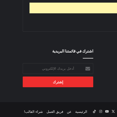
اشترك في قائمتنا البريدية
أدخل
بريدك
الإلكتروني
‫X
يسبوك
‫YouTube
انستقرام
‫TikTok
الرئيسية
عن
فريق العمل
شراء القالب!