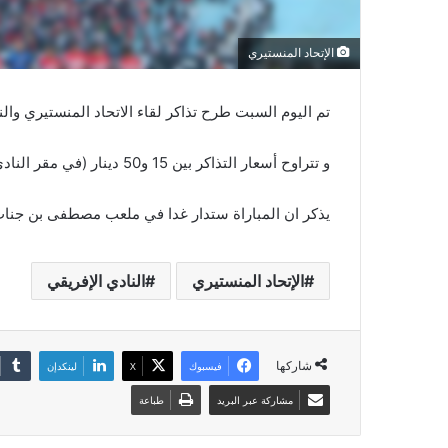
الإتحاد المنستيري
تم اليوم السبت طرح تذاكر لقاء الاتحاد المنستيري وا
و تتراوح أسعار التذاكر بين 15 و50 دينار (في مقر النادي).
يذكر ان المباراة ستدار غدا في ملعب مصطفى بن جنات ا
الإتحاد المنستيري
النادي الإفريقي
شاركها
فيسبوك
‫X
لينكدإن
مشاركة عبر البريد
طباعة