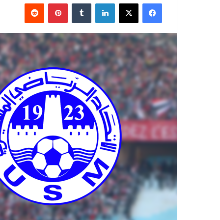
فيسبوك
‫X
لينكدإن
بينتيريست