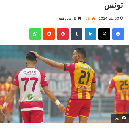
تونس
30 مايو 2024
521
أقل من دقيقة
فيسبوك
‫X
لينكدإن
بينتيريست
واتساب
دربي