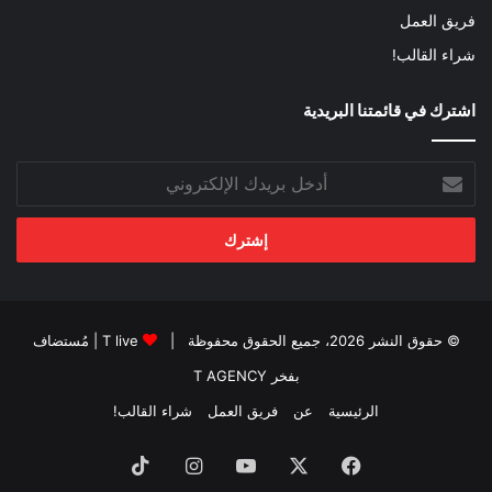
فريق العمل
شراء القالب!
اشترك في قائمتنا البريدية
أدخل
بريدك
الإلكتروني
© حقوق النشر 2026، جميع الحقوق محفوظة |
T live
| مُستضاف
بفخر
T AGENCY
الرئيسية
عن
فريق العمل
شراء القالب!
فيسبوك
‫X
‫YouTube
انستقرام
‫TikTok