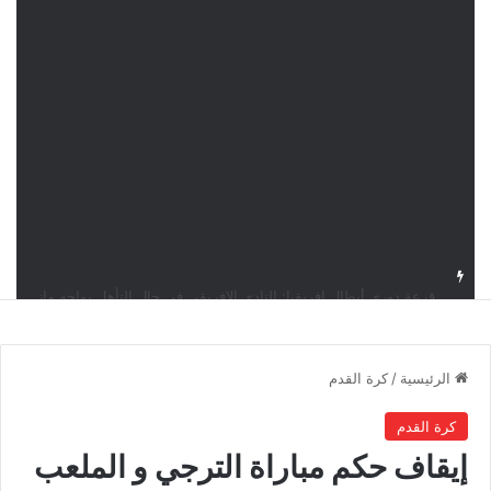
قرعة دوري أبطال إفريقيا: النادي الإفريقي في حال التأهل يواجه مازمبي أو ميدياما
الرئيسية
/
كرة القدم
كرة القدم
إيقاف حكم مباراة الترجي و الملعب