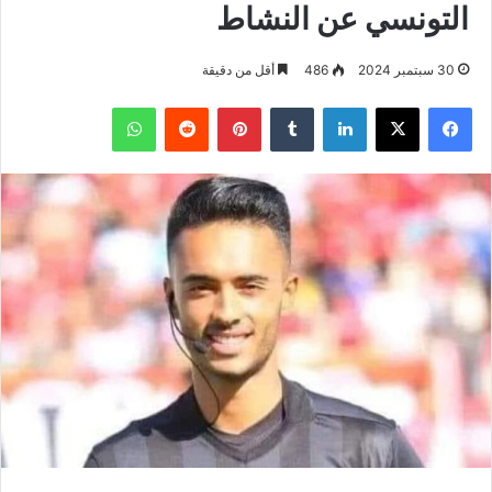
التونسي عن النشاط
30 سبتمبر 2024
486
أقل من دقيقة
فيسبوك
‫X
لينكدإن
بينتيريست
واتساب