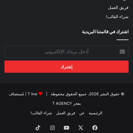
فريق العمل
شراء القالب!
اشترك في قائمتنا البريدية
أدخل
بريدك
الإلكتروني
© حقوق النشر 2026، جميع الحقوق محفوظة |
T live
| مُستضاف
بفخر
T AGENCY
الرئيسية
عن
فريق العمل
شراء القالب!
فيسبوك
‫X
‫YouTube
انستقرام
‫TikTok