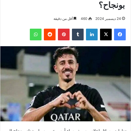
بونجاح؟
24 ديسمبر 2024
460
أقل من دقيقة
فيسبوك
‫X
لينكدإن
بينتيريست
واتساب
تداولت وسائل إعلام مصرية مساء أمس خبر وصول بغداد بونجاح إلى