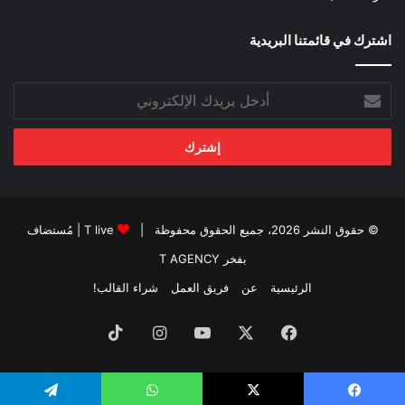
اشترك في قائمتنا البريدية
أدخل
بريدك
الإلكتروني
© حقوق النشر 2026، جميع الحقوق محفوظة |
T live
| مُستضاف
بفخر
T AGENCY
الرئيسية
عن
فريق العمل
شراء القالب!
فيسبوك
‫X
‫YouTube
انستقرام
‫TikTok