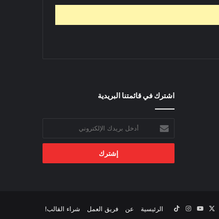
اشترك في قائمتنا البريدية
أدخل
بريدك
الإلكتروني
‫X
يسبوك
‫YouTube
انستقرام
‫TikTok
الرئيسية
عن
فريق العمل
شراء القالب!