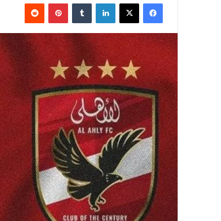
فيسبوك
‫X
لينكدإن
بينتيريست