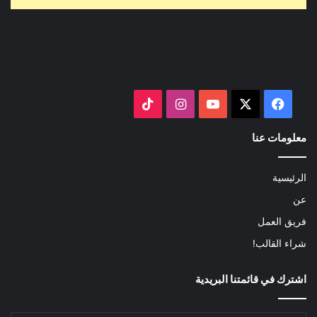
‫X
فيسبوك
‫YouTube
انستقرام
‫TikTok
معلومات عنا
الرئيسية
عن
فريق العمل
شراء القالب!
اشترك في قائمتنا البريدية