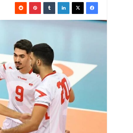
فيسبوك
‫X
لينكدإن
بينتيريست