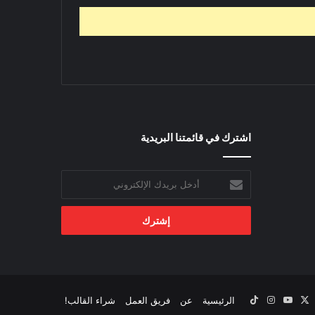
اشترك في قائمتنا البريدية
أدخل
بريدك
الإلكتروني
‫X
يسبوك
‫YouTube
انستقرام
‫TikTok
الرئيسية
عن
فريق العمل
شراء القالب!