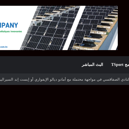
TSpor
البث المباشر
ه شوتينغ ستارز النيجيري وترجي جرجيس يصطدم بديامبارس السنغالي