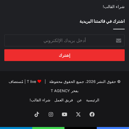
شراء القالب!
اشترك في قائمتنا البريدية
أدخل
بريدك
الإلكتروني
© حقوق النشر 2026، جميع الحقوق محفوظة |
T live
| مُستضاف
بفخر
T AGENCY
الرئيسية
عن
فريق العمل
شراء القالب!
فيسبوك
‫X
‫YouTube
انستقرام
‫TikTok