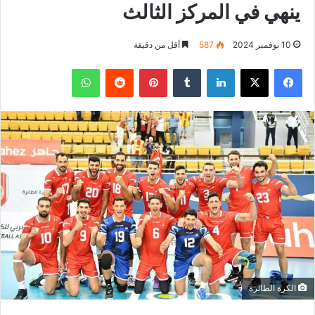
ينهي في المركز الثالث
10 نوفمبر 2024
587
أقل من دقيقة
فيسبوك
‫X
لينكدإن
بينتيريست
واتساب
الكرة الطائرة