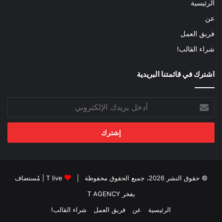
الرئيسية
عن
فريق العمل
شراء القالب!
اشترك في قائمتنا البريدية
أدخل
بريدك
الإلكتروني
© حقوق النشر 2026، جميع الحقوق محفوظة |
T live
| مُستضاف
بفخر
T AGENCY
الرئيسية
عن
فريق العمل
شراء القالب!