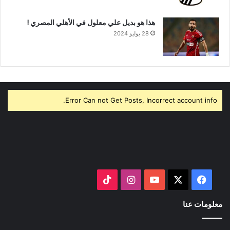
هذا هو بديل علي معلول في الأهلي المصري !
28 يوليو 2024
Error Can not Get Posts, Incorrect account info.
‫X
فيسبوك
‫YouTube
انستقرام
‫TikTok
معلومات عنا