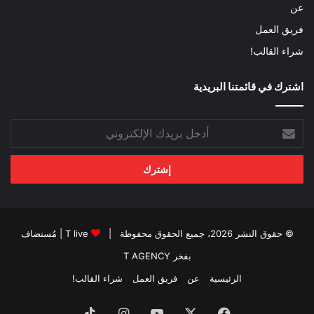
عن
فريق العمل
شراء القالب!
اشترك في قائمتنا البريدية
أدخل
بريدك
الإلكتروني
© حقوق النشر 2026، جميع الحقوق محفوظة |
T live
| مُستضاف
بفخر
T AGENCY
الرئيسية
عن
فريق العمل
شراء القالب!
فيسبوك
‫X
‫YouTube
انستقرام
‫TikTok