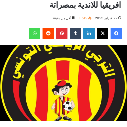
افريقيا للاندية بمصراتة
22 فبراير 2025
1٬519
أقل من دقيقة
فيسبوك
‫X
لينكدإن
بينتيريست
واتساب