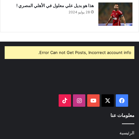
هذا هو بديل علي معلول في الأهلي المصري !
28 يوليو 2024
Error Can not Get Posts, Incorrect account info.
‫X
فيسبوك
‫YouTube
انستقرام
‫TikTok
معلومات عنا
الرئيسية