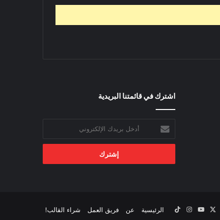
اشترك في قائمتنا البريدية
أدخل
بريدك
الإلكتروني
‫X
يسبوك
‫YouTube
انستقرام
‫TikTok
الرئيسية
عن
فريق العمل
شراء القالب!