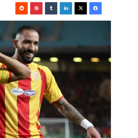
فيسبوك
‫X
لينكدإن
بينتيريست