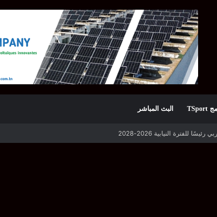
TSpor
البث المباشر
 التأهل يواجه مازمبي أو ميدياما