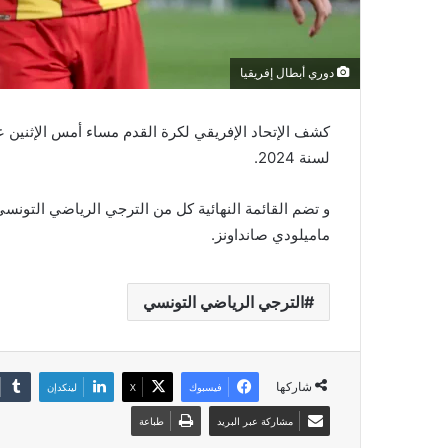
دوري أبطال إفريقيا
كشف الإتحاد الإفريقي لكرة القدم مساء أمس الإثنين ع
لسنة 2024.
و تضم القائمة النهائية كل من الترجي الرياضي التونس
ماميلودي صانداونز.
الترجي الرياضي التونسي
شاركها
فيسبوك
‫X
لينكدإن
مشاركة عبر البريد
طباعة