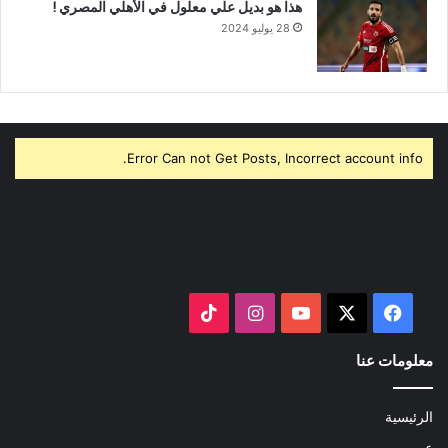
هذا هو بديل علي معلول في الأهلي المصري !
28 يوليو 2024
Error Can not Get Posts, Incorrect account info.
‫X
فيسبوك
‫YouTube
انستقرام
‫TikTok
معلومات عنا
الرئيسية
عن