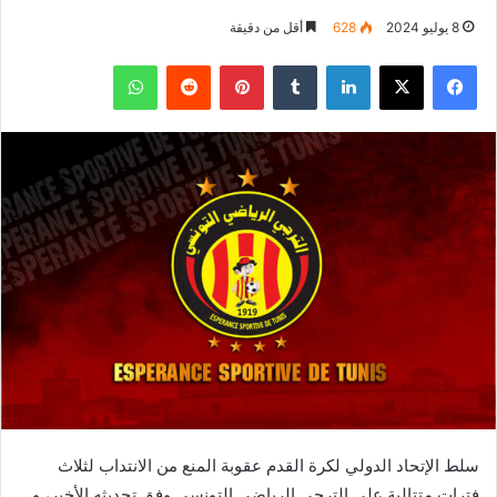
8 يوليو 2024
628
أقل من دقيقة
فيسبوك
‫X
لينكدإن
بينتيريست
واتساب
سلط الإتحاد الدولي لكرة القدم عقوبة المنع من الانتداب لثلاث
فترات متتالية على الترجي الرياضي التونسي وفق تحديثه الأخير، و