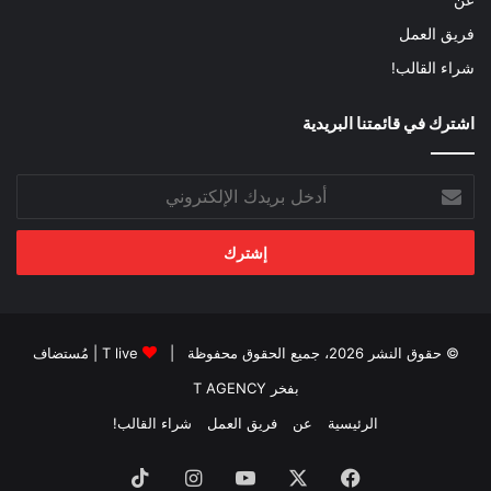
فريق العمل
شراء القالب!
اشترك في قائمتنا البريدية
أدخل
بريدك
الإلكتروني
© حقوق النشر 2026، جميع الحقوق محفوظة |
T live
| مُستضاف
بفخر
T AGENCY
الرئيسية
عن
فريق العمل
شراء القالب!
فيسبوك
‫X
‫YouTube
انستقرام
‫TikTok