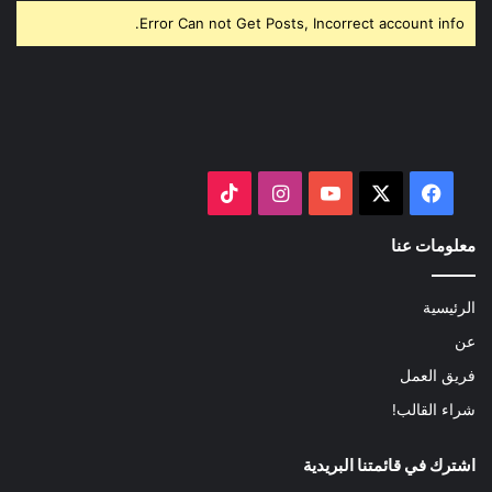
Error Can not Get Posts, Incorrect account info.
‫X
فيسبوك
‫YouTube
انستقرام
‫TikTok
معلومات عنا
الرئيسية
عن
فريق العمل
شراء القالب!
اشترك في قائمتنا البريدية