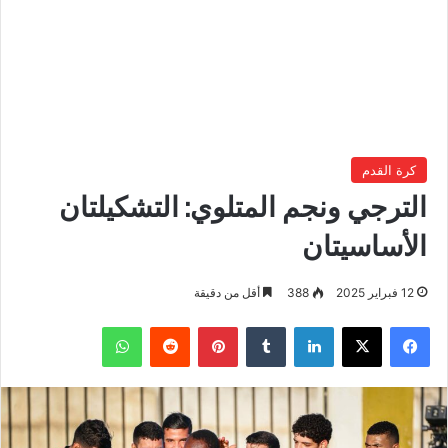
كرة القدم
الترجي ونجم المتلوي: التشكيلتان
الأساسيتان
12 فبراير 2025
388
أقل من دقيقة
فيسبوك
‫X
لينكدإن
بينتيريست
واتساب