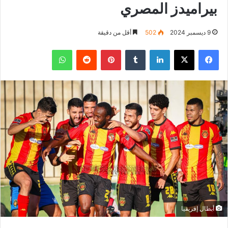
بيراميدز المصري
9 ديسمبر 2024
502
أقل من دقيقة
فيسبوك
‫X
لينكدإن
بينتيريست
واتساب
أبطال إفريقيا