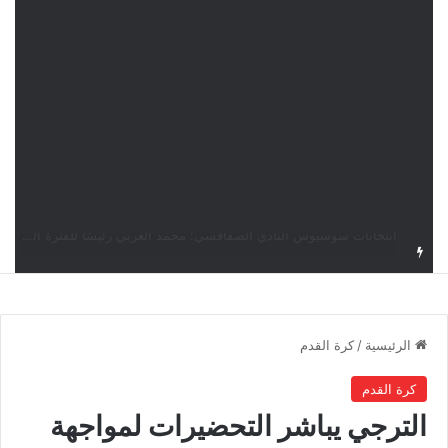
قرعة دوري أبطال إفريقيا: النادي الإفريقي في حال التأهل يواجه مازمبي أو ميدياما
الرئيسية
/
كرة القدم
كرة القدم
الترجي يباشر التحضيرات لمواجهة