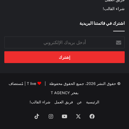
شراء القالب!
اشترك في قائمتنا البريدية
أدخل
بريدك
الإلكتروني
© حقوق النشر 2026، جميع الحقوق محفوظة |
T live
| مُستضاف
بفخر
T AGENCY
الرئيسية
عن
فريق العمل
شراء القالب!
فيسبوك
‫X
‫YouTube
انستقرام
‫TikTok