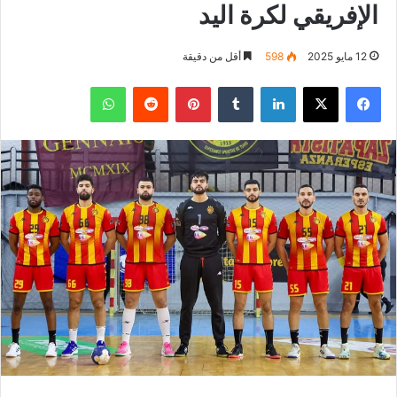
الإفريقي لكرة اليد
12 مايو 2025
598
أقل من دقيقة
فيسبوك
‫X
لينكدإن
بينتيريست
واتساب