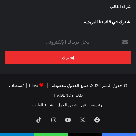
شراء القالب!
اشترك في قائمتنا البريدية
أدخل
بريدك
الإلكتروني
© حقوق النشر 2026، جميع الحقوق محفوظة |
T live
| مُستضاف
بفخر
T AGENCY
الرئيسية
عن
فريق العمل
شراء القالب!
فيسبوك
‫X
‫YouTube
انستقرام
‫TikTok