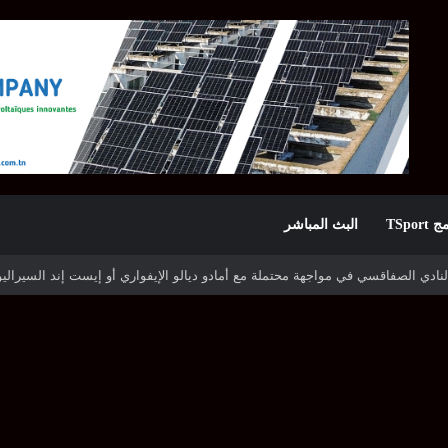
TSpor
البث المباشر
ه شوتينغ ستارز النيجيري وترجي جرجيس يصطدم بديامبارس السنغالي