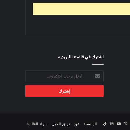
اشترك في قائمتنا البريدية
أدخل
بريدك
الإلكتروني
‫X
يسبوك
‫YouTube
انستقرام
‫TikTok
الرئيسية
عن
فريق العمل
شراء القالب!