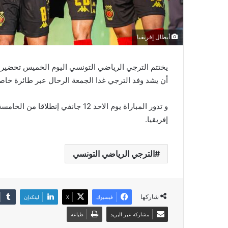
أبطال إفريقيا
يختتم الترجي الرياضي التونسي اليوم الخميس تحضيراته
أن يشد وفد الترجي غدا الجمعة الرحال عبر طائرة خاص
و تدور المباراة يوم الاحد 12 جان
إفريقيا.
الترجي الرياضي التونسي
شاركها
فيسبوك
‫X
لينكدإن
مشاركة عبر البريد
طباعة