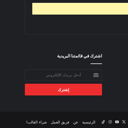
اشترك في قائمتنا البريدية
أدخل
بريدك
الإلكتروني
‫X
يسبوك
‫YouTube
انستقرام
‫TikTok
الرئيسية
عن
فريق العمل
شراء القالب!