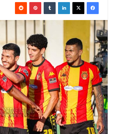
فيسبوك
‫X
لينكدإن
بينتيريست