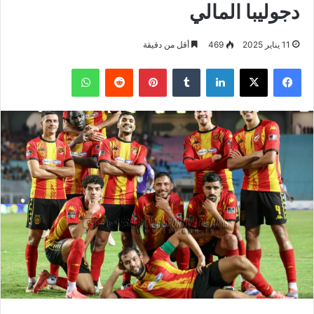
دجوليبا المالي
11 يناير 2025
469
أقل من دقيقة
فيسبوك
‫X
لينكدإن
بينتيريست
واتساب