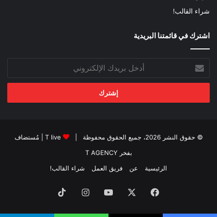
شراء القالب!
اشترك في قائمتنا البريدية
أدخل
بريدك
الإلكتروني
© حقوق النشر 2026، جميع الحقوق محفوظة |
T live
| مُستضاف
بفخر
T AGENCY
الرئيسية
عن
فريق العمل
شراء القالب!
فيسبوك
‫X
‫YouTube
انستقرام
‫TikTok