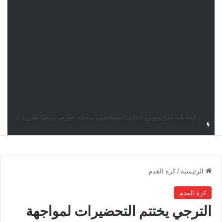
قرعة دوري أبطال إفريقيا: النادي الإفريقي في حال التأهل يواجه مازمبي أو ميدياما
الرئيسية
/
كرة القدم
كرة القدم
الترجي يختتم التحضيرات لمواجهة