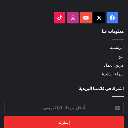
‫X
فيسبوك
‫YouTube
انستقرام
‫TikTok
معلومات عنا
الرئيسية
عن
فريق العمل
شراء القالب!
اشترك في قائمتنا البريدية
أدخل
بريدك
الإلكتروني