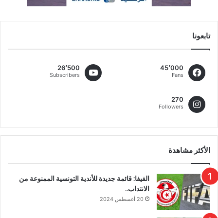
تابعونا
26٬500
45٬000
Subscribers
Fans
270
Followers
الأكثر مشاهدة
الفيفا: قائمة جديدة للأندية التونسية الممنوعة من
الانتداب..
20 أغسطس 2024