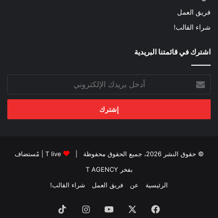
فريق العمل
شراء القالب!
اشترك في قائمتنا البريدية
أدخل
بريدك
الإلكتروني
© حقوق النشر 2026، جميع الحقوق محفوظة |
T live
| مُستضاف
بفخر
T AGENCY
الرئيسية
عن
فريق العمل
شراء القالب!
فيسبوك
‫X
‫YouTube
انستقرام
‫TikTok