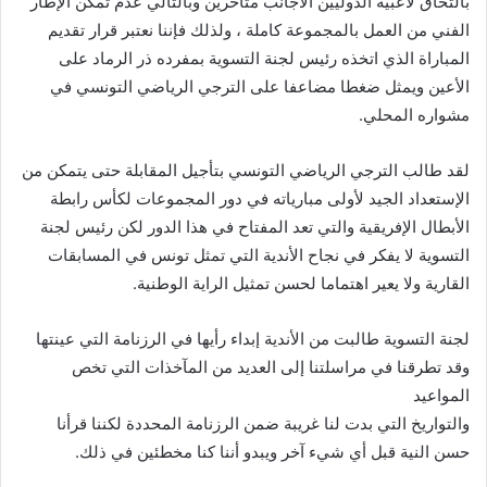
بالتحاق لاعبيه الدوليين الأجانب متأخرين وبالتالي عدم تمكن الإطار
الفني من العمل بالمجموعة كاملة ، ولذلك فإننا نعتبر قرار تقديم
المباراة الذي اتخذه رئيس لجنة التسوية بمفرده ذر الرماد على
الأعين ويمثل ضغطا مضاعفا على الترجي الرياضي التونسي في
مشواره المحلي.
لقد طالب الترجي الرياضي التونسي بتأجيل المقابلة حتى يتمكن من
الإستعداد الجيد لأولى مبارياته في دور المجموعات لكأس رابطة
الأبطال الإفريقية والتي تعد المفتاح في هذا الدور لكن رئيس لجنة
التسوية لا يفكر في نجاح الأندية التي تمثل تونس في المسابقات
القارية ولا يعير اهتماما لحسن تمثيل الراية الوطنية.
لجنة التسوية طالبت من الأندية إبداء رأيها في الرزنامة التي عينتها
وقد تطرقنا في مراسلتنا إلى العديد من المآخذات التي تخص
المواعيد
والتواريخ التي بدت لنا غريبة ضمن الرزنامة المحددة لكننا قرأنا
حسن النية قبل أي شيء آخر ويبدو أننا كنا مخطئين في ذلك.