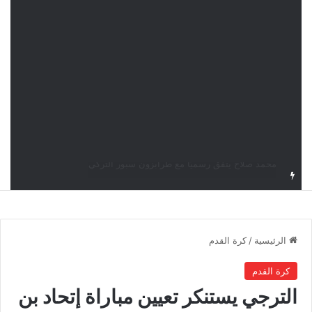
نور سحنون تُطيح بالمصنفة الأولى وتبلغ ربع نهائي بطولة سماش J100
الرئيسية
/
كرة القدم
كرة القدم
الترجي يستنكر تعيين مباراة إتحاد بن