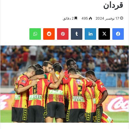
قردان
17 نوفمبر 2024
495
2 دقائق
فيسبوك
‫X
لينكدإن
بينتيريست
واتساب