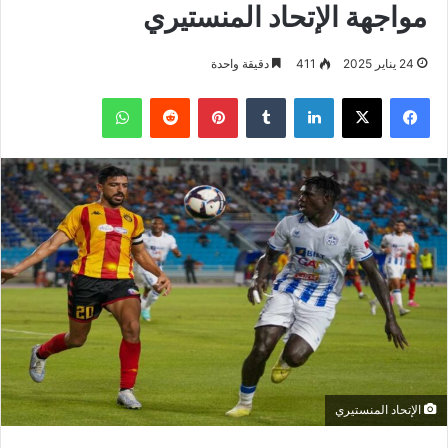
مواجهة الإتحاد المنستيري
24 يناير 2025
411
دقيقة واحدة
فيسبوك
‫X
لينكدإن
بينتيريست
واتساب
الإتحاد المنستيري