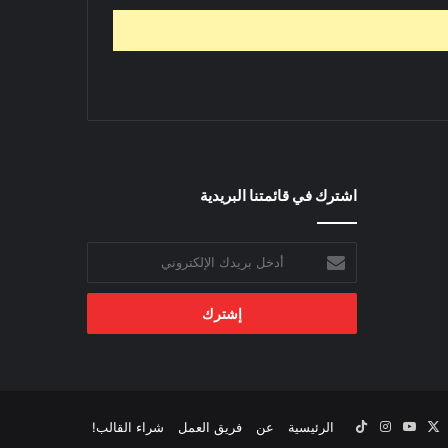
اشترك في قائمتنا البريدية
أدخل
بريدك
الإلكتروني
‫X
يسبوك
‫YouTube
انستقرام
‫TikTok
الرئيسية
عن
فريق العمل
شراء القالب!