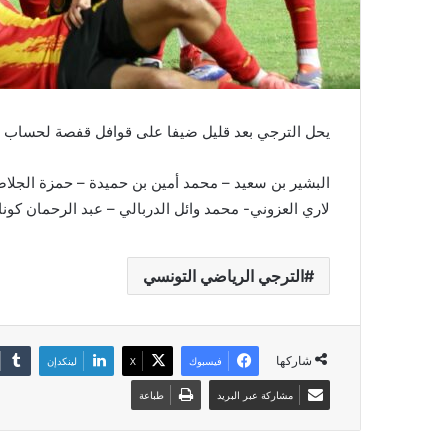
يحل الترجي بعد قليل ضيفا على قوافل قفصة لحساب الجولة 11 من البطولة ، و فيما يلي التشكيلة الأسا
البشير بن سعيد – محمد أمين بن حميدة – حمزة الجلاص
لاري العزوني- محمد وائل الدربالي – عبد الرحمان كونات
الترجي الرياضي التونسي
شاركها
فيسبوك
‫X
لينكدإن
مشاركة عبر البريد
طباعة