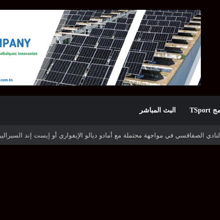
TSpor
البث المباشر
ه شوتينغ ستارز النيجيري وترجي جرجيس يصطدم بديامبارس السنغالي