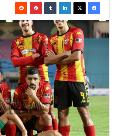
فيسبوك
‫X
لينكدإن
بينتيريست