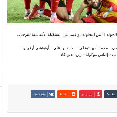
سية للترجي :
ي – محمد أمين توغاي – محمد بن علي – أونوتشي أوغبيلو –
ي – إلياس موكوانا – زين الدين كادا
بينتيريست