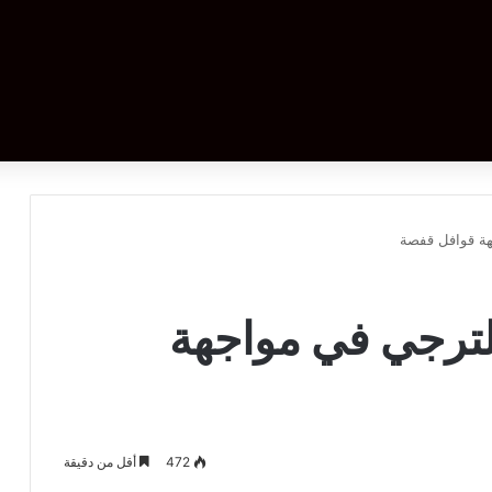
هة قوافل قفصة
للترجي في مواجهة
472
أقل من دقيقة