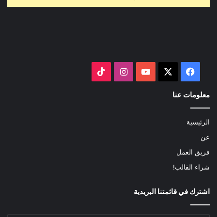
‫X
فيسبوك
‫YouTube
انستقرام
‫TikTok
معلومات عنا
الرئيسية
عن
فريق العمل
شراء القالب!
اشترك في قائمتنا البريدية