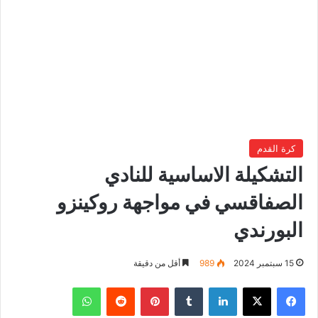
كرة القدم
التشكيلة الاساسية للنادي
الصفاقسي في مواجهة روكينزو
البورندي
15 سبتمبر 2024
989
أقل من دقيقة
فيسبوك
‫X
لينكدإن
بينتيريست
واتساب