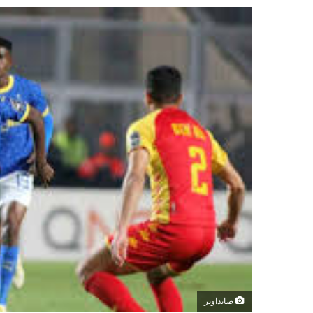
صانداونز