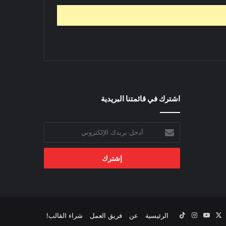
اشترك في قائمتنا البريدية
أدخل
بريدك
الإلكتروني
‫X
يسبوك
‫YouTube
انستقرام
‫TikTok
الرئيسية
عن
فريق العمل
شراء القالب!