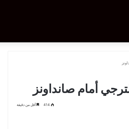
اونز
لترجي أمام صانداونز
414
أقل من دقيقة