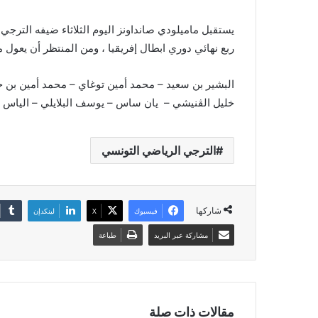
يستقبل ماميلودي صانداونز اليوم الثلاثاء ضيفه الترجي
ربع نهائي دوري ابطال إفريقيا ، ومن المنتظر أن يعول م
البشير بن سعيد – محمد أمين توغاي – محمد أمين بن حم
خليل الڨنيشي – يان ساس – يوسف البلايلي – الياس م
الترجي الرياضي التونسي
شاركها
فيسبوك
‫X
لينكدإن
مشاركة عبر البريد
طباعة
مقالات ذات صلة