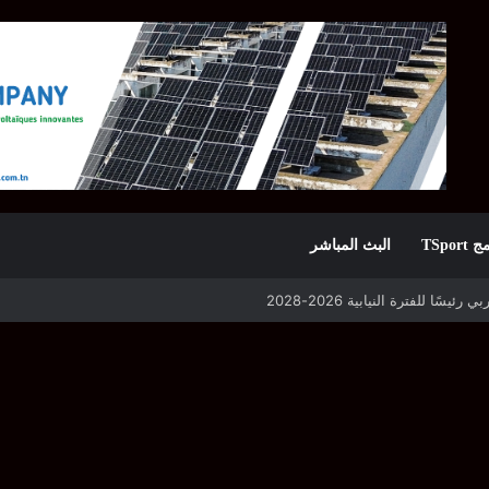
TSpor
البث المباشر
 التأهل يواجه مازمبي أو ميدياما