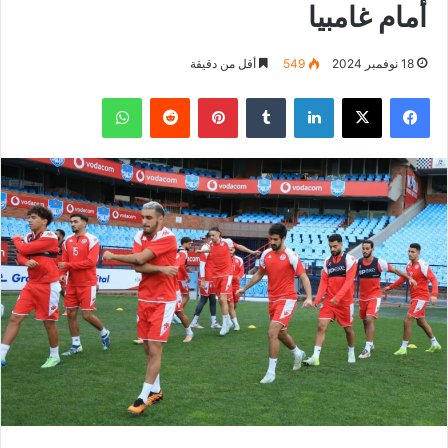
أمام غامبيا
18 نوفمبر 2024
549
أقل من دقيقة
فيسبوك
‫X
لينكدإن
بينتيريست
واتساب