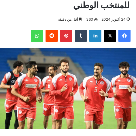
للمنتخب الوطني
24 أكتوبر 2024
360
أقل من دقيقة
فيسبوك
‫X
لينكدإن
بينتيريست
واتساب