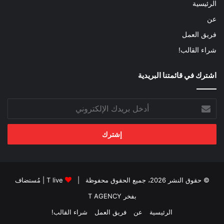
الرئيسية
عن
فريق العمل
شراء القالب!
اشترك في قائمتنا البريدية
أدخل
بريدك
الإلكتروني
© حقوق النشر 2026، جميع الحقوق محفوظة |
T live
| مُستضاف
بفخر
T AGENCY
الرئيسية
عن
فريق العمل
شراء القالب!