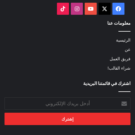
‫X
فيسبوك
‫YouTube
انستقرام
‫TikTok
معلومات عنا
الرئيسية
عن
فريق العمل
شراء القالب!
اشترك في قائمتنا البريدية
أدخل
بريدك
الإلكتروني