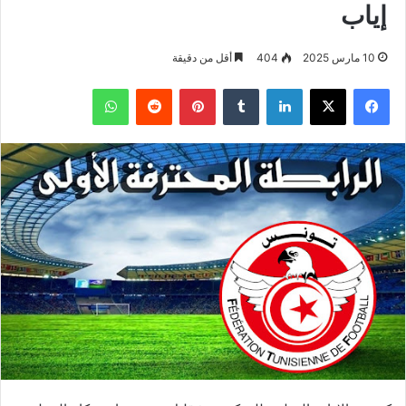
إياب
10 مارس 2025
404
أقل من دقيقة
فيسبوك
‫X
لينكدإن
بينتيريست
واتساب