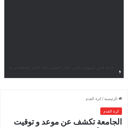
قرعة كأس الكونفدرالية: النادي الصفاقسي يواجه شوتينغ ستارز النيجيري وترجي جرجيس يصطدم بديامبارس السنغالي
الرئيسية
/
كرة القدم
كرة القدم
الجامعة تكشف عن موعد و توقيت