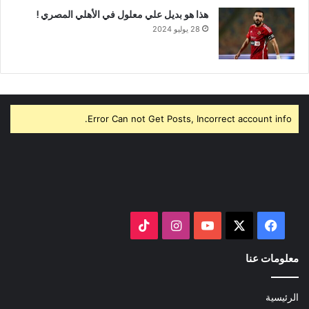
هذا هو بديل علي معلول في الأهلي المصري !
28 يوليو 2024
Error Can not Get Posts, Incorrect account info.
‫X
فيسبوك
‫YouTube
انستقرام
‫TikTok
معلومات عنا
الرئيسية