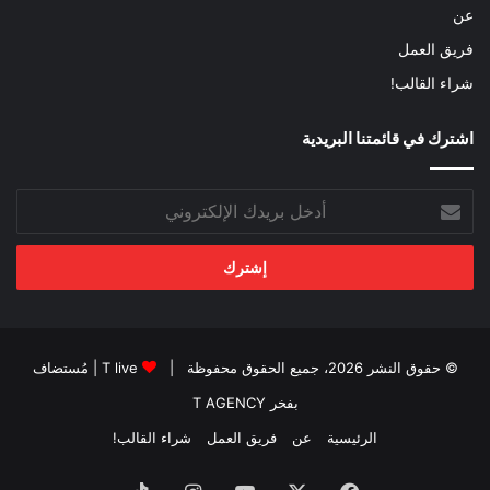
عن
فريق العمل
شراء القالب!
اشترك في قائمتنا البريدية
أدخل
بريدك
الإلكتروني
© حقوق النشر 2026، جميع الحقوق محفوظة |
T live
| مُستضاف
بفخر
T AGENCY
الرئيسية
عن
فريق العمل
شراء القالب!