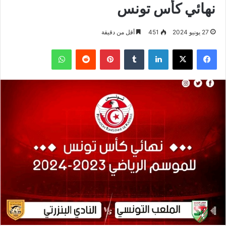
نهائي كأس تونس
27 يونيو 2024
451
أقل من دقيقة
فيسبوك
‫X
لينكدإن
بينتيريست
واتساب