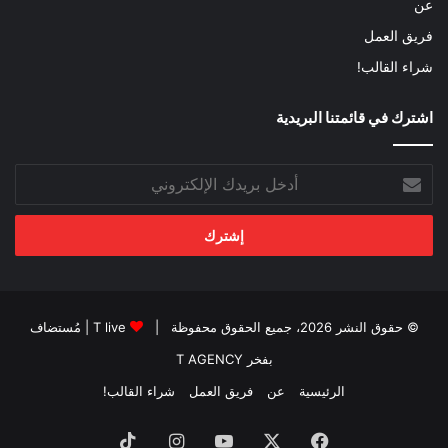
عن
فريق العمل
شراء القالب!
اشترك في قائمتنا البريدية
أدخل
بريدك
الإلكتروني
© حقوق النشر 2026، جميع الحقوق محفوظة |
T live
| مُستضاف
بفخر
T AGENCY
الرئيسية
عن
فريق العمل
شراء القالب!
فيسبوك
‫X
‫YouTube
انستقرام
‫TikTok