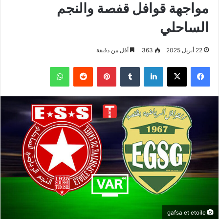
مواجهة قوافل قفصة والنجم
الساحلي
22 أبريل 2025
363
أقل من دقيقة
فيسبوك
‫X
لينكدإن
بينتيريست
واتساب
gafsa et etoile