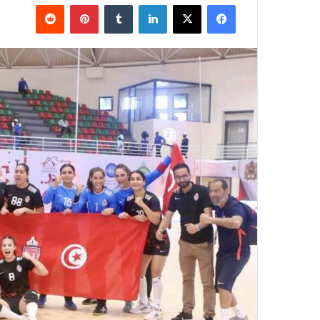
فيسبوك
‫X
لينكدإن
بينتيريست