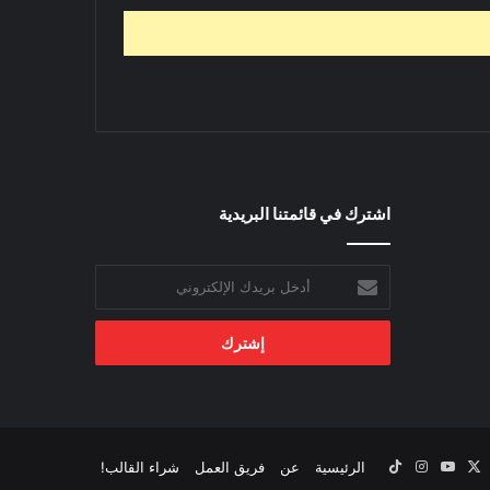
اشترك في قائمتنا البريدية
أدخل
بريدك
الإلكتروني
‫X
يسبوك
‫YouTube
انستقرام
‫TikTok
الرئيسية
عن
فريق العمل
شراء القالب!