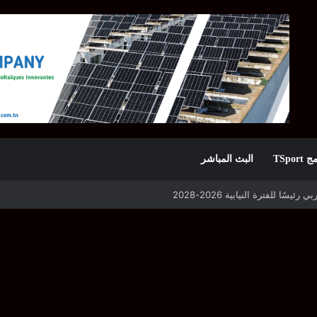
TSpor
البث المباشر
 التأهل يواجه مازمبي أو ميدياما