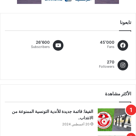
تابعونا
26٬600
45٬000
Subscribers
Fans
270
Followers
الأكثر مشاهدة
الفيفا: قائمة جديدة للأندية التونسية الممنوعة من
الانتداب..
20 أغسطس 2024