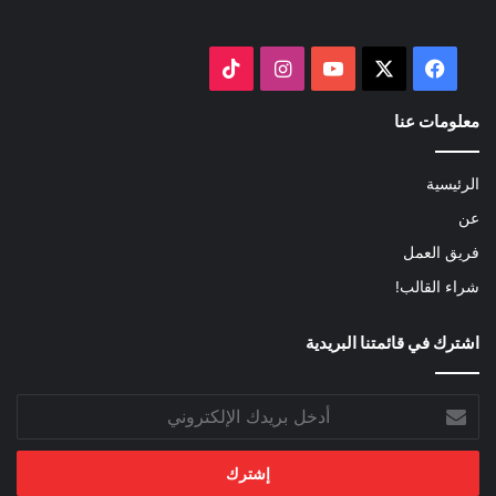
‫X
فيسبوك
‫YouTube
انستقرام
‫TikTok
معلومات عنا
الرئيسية
عن
فريق العمل
شراء القالب!
اشترك في قائمتنا البريدية
أدخل
بريدك
الإلكتروني